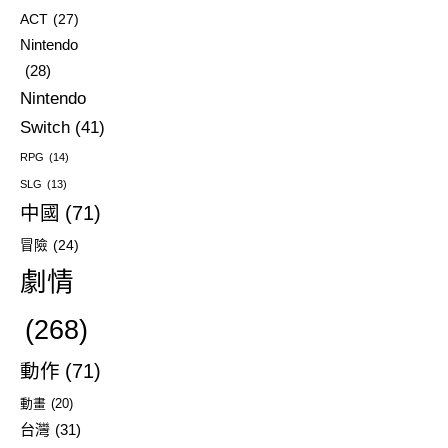
ACT
(27)
Nintendo
(28)
Nintendo
Switch
(41)
RPG
(14)
SLG
(13)
中國
(71)
冒險
(24)
劇情
(268)
動作
(71)
動畫
(20)
台灣
(31)