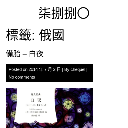
Skip
柒捌捌〇
to
content
標籤:
俄國
備胎 – 白夜
Posted on
2014 年 7 月 2 日
| By
chequel
|
No comments