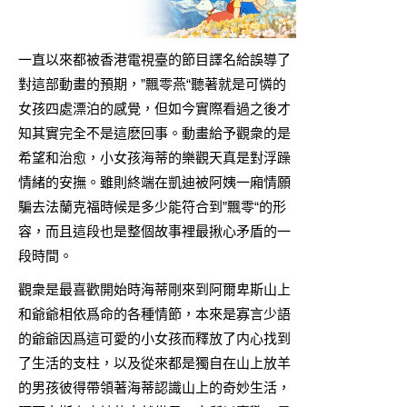
一直以來都被香港電視臺的節目譯名給誤導了
對這部動畫的預期，”飄零燕“聽著就是可憐的
女孩四處漂泊的感覺，但如今實際看過之後才
知其實完全不是這麽回事。動畫給予觀衆的是
希望和治愈，小女孩海蒂的樂觀天真是對浮躁
情緒的安撫。雖則終端在凱迪被阿姨一廂情願
騙去法蘭克福時候是多少能符合到”飄零“的形
容，而且這段也是整個故事裡最揪心矛盾的一
段時間。
觀衆是最喜歡開始時海蒂剛來到阿爾卑斯山上
和爺爺相依爲命的各種情節，本來是寡言少語
的爺爺因爲這可愛的小女孩而釋放了内心找到
了生活的支柱，以及從來都是獨自在山上放羊
的男孩彼得帶領著海蒂認識山上的奇妙生活，