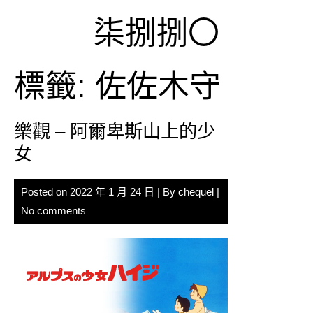
Skip
柒捌捌〇
to
content
標籤:
佐佐木守
樂觀 – 阿爾卑斯山上的少
女
Posted on
2022 年 1 月 24 日
| By
chequel
|
No comments