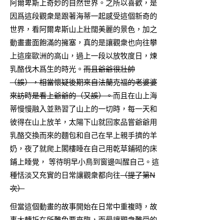
阿爾卑斯上奇妙的自然世界。之所以喜歡，是
因爲這段觀衆是跟著海蒂一起感受這個新奇的
世界，看阿爾卑斯山上壯闊美麗的景色，加之
動畫畫面飽滿的擁塞，真的是讓觀衆也向往攀
上這座歐洲的高山，過上一段以放牧度日，煉
乳酪伐木爲生的時光。
而且爺爺很壯帥
（誤），
相當懷疑
後期
來自法蘭克福的老婆婆
來訪時是看上爺爺的（又誤）。
而且在山上海
蒂慢慢融入並熟習了山上的一切時，每一天和
彼得在山上放羊，太陽下山就回家品嘗爺爺用
乳酪交換而來的麵包和自己在早上親手擠的羊
奶，夜了就爬上閣樓睡在自己用乾草鋪砌的床
鋪上睡覺， 等待明早小鳥到窗邊叫醒自己。這
種恬淡又充實的日常讓觀衆都向往
（提了第N
次）
但當這個動畫的故事開始在日常中重複時，故
事大轉折在所難免要來臨，而最讓觀衆難受的