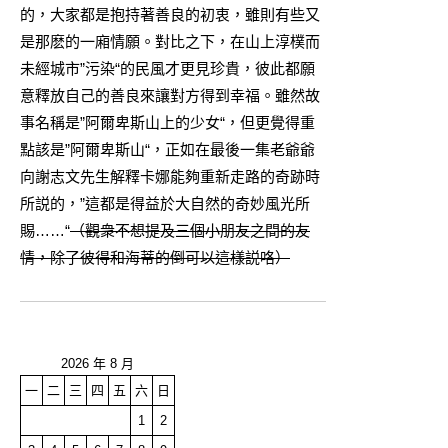
的，大家都是抱持著善良的初衷，雖則有些又
是那麽的一廂情願。對比之下，在山上淳樸而
未經城市”污染“的民風才更見珍貴，彼此都願
意釋放自己的善良來讓對方得到幸福。雖然故
事名稱是”阿爾卑斯山上的少女“，但更覺得重
點該是”阿爾卑斯山“，正如在最後一集老爺爺
向謝志文先生解釋卡娜能夠重新走路的奇跡時
所説的，”這都是得益於大自然的奇妙風光所
賜……“
（觀衆不想提及三個小朋友之間的友
情，除了彼得和海蒂的倒可以這樣説咯）
2026 年 8 月
一
二
三
四
五
六
日
1
2