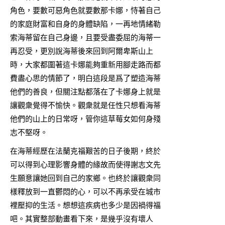
角色，要數可惡角色就要數那卡娜，恃著自己
的家庭財富和自身的身體缺陷，一再地情緒勒
索海蒂留在自己身邊，且要受盡委屈的海蒂一
再忍受，更別說海蒂後來回到阿爾卑斯山上
時，大家都圍著這卡娜能夠重新用腳走路而都
費盡心思的情節了，明白這段是爲了塑造海蒂
他們的善良，但關注點都落在了卡娜身上就是
讓觀衆覺得不愉快。觀衆就是任性只想看海蒂
他們的山上的日常呀，管你這草莓女如何身殘
志不堅呀。
在海蒂經歷在法蘭克福艱苦的日子後期，終於
可以得到心理影響身體的緣故而使得謝志文先
生願意讓她回到自己的家鄉。也終於讓觀衆同
樣釋放到一直鬱悶的心，可以不再承受在城市
裡壓抑的生活。想想這疾病也多少是因禍得福
吧。其實整部動畫看下來，是幾乎沒有壞人