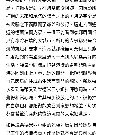
是，這轉折是建立在海蒂聽從阿姨一廂情願所
描繪的未來和承諾的謊言之上的，海蒂完全是
被欺騙之下而離開了爺爺和彼得，遠走去到遙
遠的德國法蘭克福，一個不能看到家鄉周圍都
只有冰冷石墻的大城市，所有的人事都只是冷
淡的規矩和要求。海蒂就那樣無可奈何且只能
抱著細微的希望來度過每一天別人以爲美好的
生活，觀衆也同樣是抱著這樣的希望能夠看到
海蒂回到山上，重見她的爺爺，化解爺爺誤會
自己因爲向往城市生活而離開的想法。所以每
次看到海蒂受到樂德米亞小姐批評懲罰時，都
覺得相當心痛，尤其是那被放走的毛、被扔掉
的白麵包和那細微能夠回到家鄉的希望，每次
都會希望海蒂能夠從這沉悶的大宅裡逃走。
如果説樂德米亞小姐的死板討厭是出於她對自
己工作的盡職盡責，那麽她就不算是最可惡的