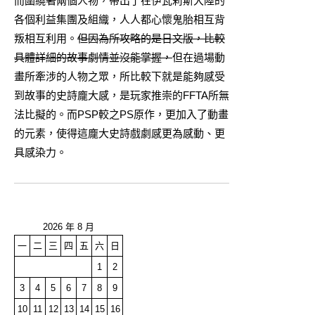
而圍繞著兩個人物，帶出了在伊瓦莉斯大陸的
各個利益集團及組織，人人都心懷鬼胎相互背
叛相互利用。
但因為所攻略的是日文版，比較
具體詳細的故事劇情並沒能掌握，
但在過場動
畫所牽涉的人物之眾，所比較下就是能夠感受
到故事的史詩龐大感，是玩家推崇的FFTA所無
法比擬的。而PSP較之PS原作，更加入了動畫
的元素，使得這龐大史詩戲劇感更為感動、更
具感染力。
2026 年 8 月
一
二
三
四
五
六
日
1
2
3
4
5
6
7
8
9
10
11
12
13
14
15
16