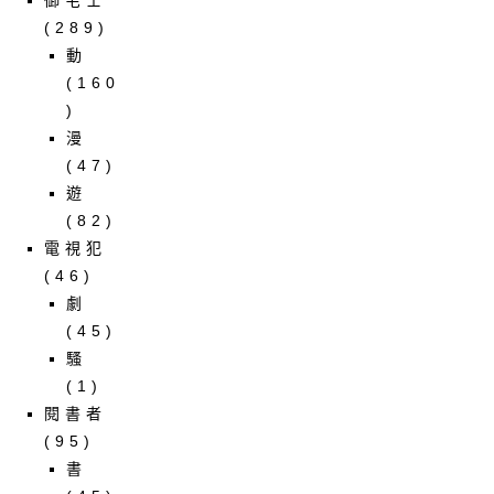
(289)
動
(160
)
漫
(47)
遊
(82)
電視犯
(46)
劇
(45)
騷
(1)
閱書者
(95)
書