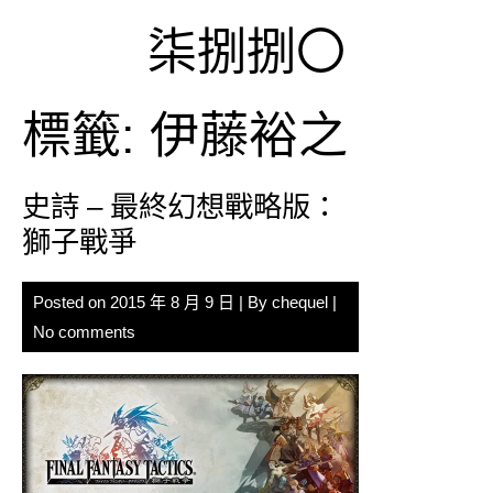
Skip
柒捌捌〇
to
content
標籤:
伊藤裕之
史詩 – 最終幻想戰略版：
獅子戰爭
Posted on
2015 年 8 月 9 日
| By
chequel
|
No comments