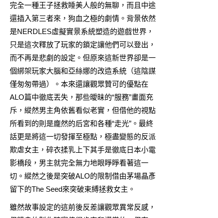
完全一種王子拯救睡美人般的無聊，而且中途
還插入第三者來，狗血之極的劇情。背景依然
是NERDLES虛擬實景系統塑造的遊戲世界，
只是這次釋放了玩家的鎖定讓他們可以登出，
而不再是悲劇的設定。但原來這新世界卻是一
個綁架玩家大腦和亞絲娜的改造系統（這陰謀
僅匆匆帶過）。本來還讓觀眾贊可的優點在
ALO篇中徹底丟失，那些曖昧的“服務”畫面充
斥，縱然男主角依舊看似老實，但借他的視點
所看到的則是龐然的后宮和各種“走光”。最終
話更是將這一切發揮至極點，極盡變態的反派
欺虐女主，碎衣揉乳上下其手是徹底日本小電
影橋段，男主就完全無力地眼睜睜看著這一
切。縱然之後是突破ALO的限制借由茅場晶彥
留下的The Seed來突破束縛拯救女主。
雖然故事設定的這前後反差讓觀眾異常反感，