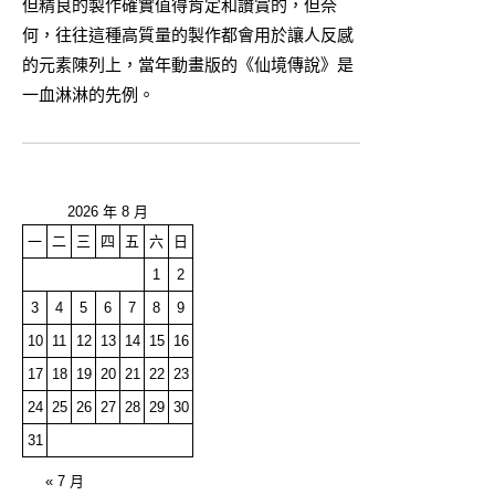
但精良的製作確實值得肯定和讚賞的，但奈
何，往往這種高質量的製作都會用於讓人反感
的元素陳列上，當年動畫版的《仙境傳說》是
一血淋淋的先例。
2026 年 8 月
一
二
三
四
五
六
日
1
2
3
4
5
6
7
8
9
10
11
12
13
14
15
16
17
18
19
20
21
22
23
24
25
26
27
28
29
30
31
« 7 月