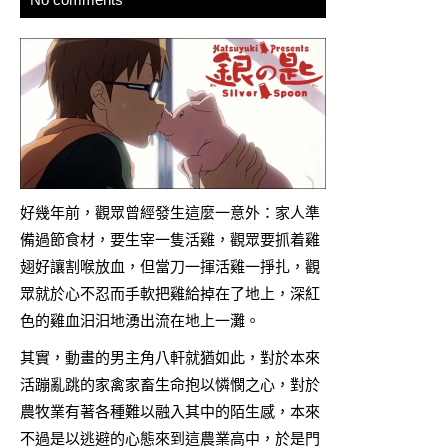
好幾年前，觀眾曾經發生這麼一意外：家人準
備過節食材，要生宰一隻活雞，觀眾要抓着雞
翅好讓割喉放血，但當刀一揮活雞一掙扎，觀
眾就於心不忍而手軟把雞給掉在了地上，深紅
色的雞血汩汩地湧出流在地上一灘。
其實，動畫的男主角八軒就猶如此，對於本來
活蹦亂跳的家禽家畜生命抱以憐憫之心，對於
農牧業有著各種難以融入其中的陌生感，本來
不過是以逃避的心態來到這農業高中，於是門