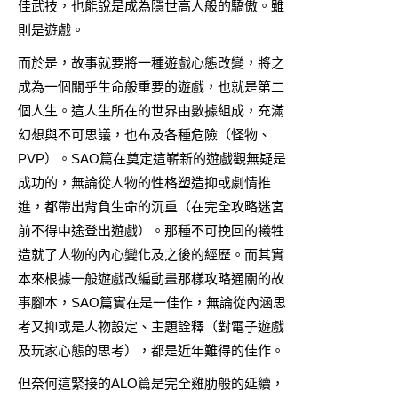
佳武技，也能說是成為隱世高人般的驕傲。雖
則是遊戲。
而於是，故事就要將一種遊戲心態改變，將之
成為一個關乎生命般重要的遊戲，也就是第二
個人生。這人生所在的世界由數據組成，充滿
幻想與不可思議，也布及各種危險（怪物、
PVP）。SAO篇在奠定這嶄新的遊戲觀無疑是
成功的，無論從人物的性格塑造抑或劇情推
進，都帶出背負生命的沉重（在完全攻略迷宮
前不得中途登出遊戲）。那種不可挽回的犧牲
造就了人物的內心變化及之後的經歷。而其實
本來根據一般遊戲改編動畫那樣攻略通關的故
事腳本，SAO篇實在是一佳作，無論從內涵思
考又抑或是人物設定、主題詮釋（對電子遊戲
及玩家心態的思考），都是近年難得的佳作。
但奈何這緊接的ALO篇是完全雞肋般的延續，