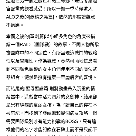
過遠在另一個遊戲世界的亞絲娜，是否考慮過
官配黨的觀看感受！所以一如一季時候進入
ALO之後的[妖精之舞篇]，依然的那般讓觀眾
不適應。
幸而之後的[聖劍篇]以小組多角色的角度來描
繪一個RAID（團隊戰）的故事，不同人物所承
擔團隊中的不同定位，有所呈現這戰鬥的戰略
性以及冒險性。作為觀眾，竟然可恥地信息看
到不同顏色頭髮的女主角們使用不同的魔法武
器組合，儼然是擁有這麼一華麗后宮的喜悅。
而結尾的[聖母聖詠篇]則將動畫帶入沉重的情
緒當中，遊戲當中活力四射的女劍神，結果卻
是患有絕症的羸弱女孩，為了讓自己的存在不
被忘記，而找到了亞絲娜和幾個病友攻略一個
需要團隊級別才有能力挑戰的BOSS，只有這
樣他們的名字才能記錄在石碑上而不是只記下