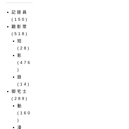
記錄員
(150)
觀影眾
(518)
短
(28)
影
(476
)
錄
(14)
御宅士
(289)
動
(160
)
漫