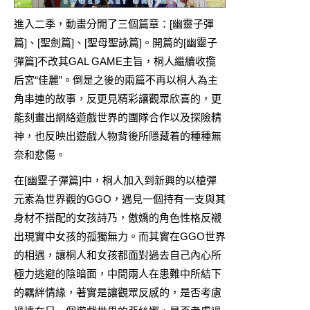
進入二季，動畫分開了三個篇章：[幽靈子彈
篇]、[聖劍篇]、[聖母聖詠篇]。開篇的[幽靈子
彈篇]不改其GAL GAME主旨，桐人繼續收攬
后宮“佳麗”。倒是之後的兩篇不再以桐人為主
角串連的故事，反更見精彩讓觀眾欣喜的，更
能刻畫出網絡遊戲世界的團隊合作以及探險精
神，也反映出遊戲人物背後所隱藏着的種種無
奈和悲傷。
在[幽靈子彈篇]中，桐人加入到新興的以槍彈
元素為世界觀的GGO，遇見一個持有一支與其
身材不搭配的女孩詩乃，傲嬌的角色性格反襯
出現實中女孩的孤獨無力。而其實在GGO世界
的相遇，讓桐人和女孩都面對過去自己內心所
極力逃避的陰暗面，中間兩人在患難中所結下
的羈絆情緣，著實是讓觀眾反感的，是否考慮