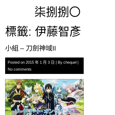
Skip
柒捌捌〇
to
content
標籤:
伊藤智彥
小組 – 刀劍神域II
Posted on
2015 年 1 月 3 日
| By
chequel
|
No comments