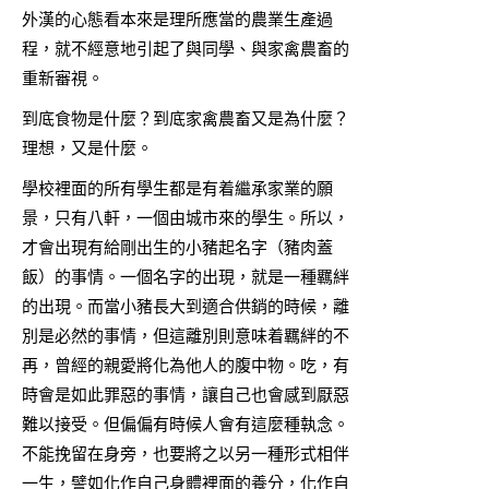
外漢的心態看本來是理所應當的農業生產過
程，就不經意地引起了與同學、與家禽農畜的
重新審視。
到底食物是什麼？到底家禽農畜又是為什麼？
理想，又是什麼。
學校裡面的所有學生都是有着繼承家業的願
景，只有八軒，一個由城市來的學生。所以，
才會出現有給剛出生的小豬起名字（豬肉蓋
飯）的事情。一個名字的出現，就是一種羈絆
的出現。而當小豬長大到適合供銷的時候，離
別是必然的事情，但這離別則意味着羈絆的不
再，曾經的親愛將化為他人的腹中物。吃，有
時會是如此罪惡的事情，讓自己也會感到厭惡
難以接受。但偏偏有時候人會有這麼種執念。
不能挽留在身旁，也要將之以另一種形式相伴
一生，譬如化作自己身體裡面的養分，化作自