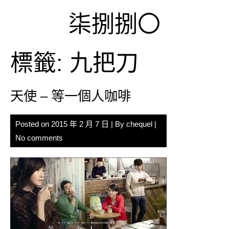
Skip
柒捌捌〇
to
content
標籤:
九把刀
天使 – 等一個人咖啡
Posted on
2015 年 2 月 7 日
| By
chequel
|
No comments