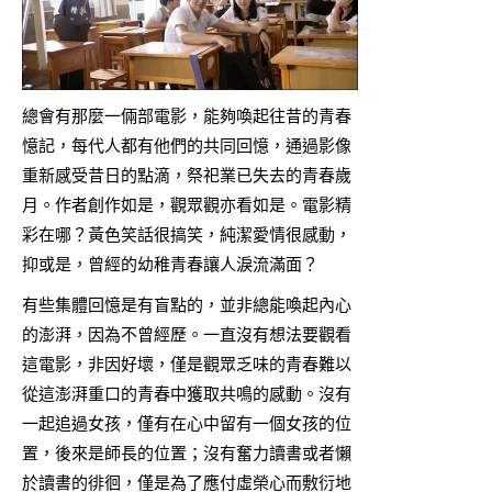
總會有那麼一倆部電影，能夠喚起往昔的青春
憶記，每代人都有他們的共同回憶，通過影像
重新感受昔日的點滴，祭祀業已失去的青春歲
月。作者創作如是，觀眾觀亦看如是。電影精
彩在哪？黃色笑話很搞笑，純潔愛情很感動，
抑或是，曾經的幼稚青春讓人淚流滿面？
有些集體回憶是有盲點的，並非總能喚起內心
的澎湃，因為不曾經歷。一直沒有想法要觀看
這電影，非因好壞，僅是觀眾乏味的青春難以
從這澎湃重口的青春中獲取共鳴的感動。沒有
一起追過女孩，僅有在心中留有一個女孩的位
置，後來是師長的位置；沒有奮力讀書或者懶
於讀書的徘徊，僅是為了應付虛榮心而敷衍地