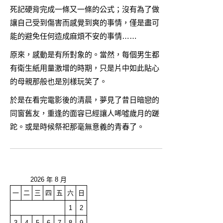
死記硬背完成一條又一條的公式；沒有為了做
讓自己受到傷害而感覺到爽的事情，僅是盡可
能的避免任何造成麻煩不安的事情……
原來，感動是有所對象的。當然，每個男生都
有衛生紙用量激增的時期，只是片中如此貼心
的母親那般也是別樣玩笑了。
於是在看完電影後的清晨，夢見了昔日暗戀的
同窗舊友，重逢的面容已經讓人唏噓歲月的蹉
跎。或是時候祭祀那毫無意義的青春了。
2026 年 8 月
一
二
三
四
五
六
日
1
2
3
4
5
6
7
8
9