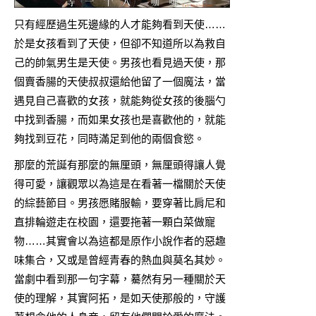
只有經歷過生死邊緣的人才能夠看到天使……
於是女孩看到了天使，但卻不知道所以為救自
己的帥氣男生是天使。男孩也看見過天使，那
個賣香腸的天使叔叔還給他留了一個魔法，當
遇見自己喜歡的女孩，就能夠從女孩的後腦勺
中找到香腸，而如果女孩也是喜歡他的，就能
夠找到豆花，同時滿足到他的兩個食慾。
那麼的荒誕有那麼的無厘頭，無厘頭得讓人覺
得可愛，讓觀眾以為這是在看著一檔關於天使
的綜藝節目。男孩愿賭服輸，要穿著比肩尼和
直排輪遊走在校園，還要拖著一顆白菜做寵
物……其實會以為這都是原作小說作者的惡趣
味集合，又或是曾經青春的熱血與莫名其妙。
當劇中看到那一句字幕，驀然有另一種關於天
使的理解，其實阿拓，是如天使那般的，守護