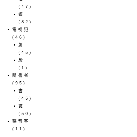
(47)
遊
(82)
電視犯
(46)
劇
(45)
騷
(1)
閱書者
(95)
書
(45)
誌
(50)
聽音客
(11)