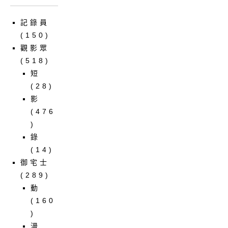
記錄員
(150)
觀影眾
(518)
短
(28)
影
(476
)
錄
(14)
御宅士
(289)
動
(160
)
漫