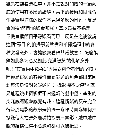
觀衆在觀看過程中，并不是說對開始的一鏡到
底的使用有多麽的讚絕，當下的技術和團隊合
作要實現這樣的操作不見得多麽的困難，反是
會如這“節目”的觀衆那樣，真以爲這不過是一
單機直播節目平靜觀看而已。反是在之後敘説
這個“節目”的拍攝事前準備和拍攝過程中的各
種突發意外，會讓觀衆看得甚爲歡喜：“怎麽能
夠如此多巧合又如此‘充滿智慧’的化解意外
呢！”其實箇中歡喜是因爲對創作者們的堅持，
罔顧是鏡頭的客觀性而讓鏡頭的角色跳出來回
到導演身份對著鏡頭吼：“攝影機不要停”。就
是這種跳出攝影框不合邏輯的戲中戯，產生的
突兀感讓觀衆感覺有趣，這種情緒的反差完全
得益於電影的故事是拍攝一隊臨時團隊如何拍
攝幾個人在野外廢墟拍攝喪尸電影，戲中戲中
戯的結構使得不合邏輯都可以被接受。