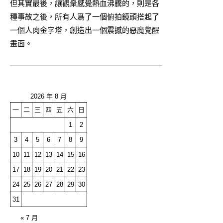
但其實最後，讓觀衆感覺熱血沸騰的，則是各
種事故之後，所有人爲了一個俯拍鏡頭搭起了
一個人肉金字塔，創造出一個震撼的惡魔覺醒
畫面。
2026 年 8 月
一
二
三
四
五
六
日
1
2
3
4
5
6
7
8
9
10
11
12
13
14
15
16
17
18
19
20
21
22
23
24
25
26
27
28
29
30
31
« 7 月