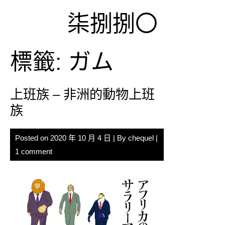
Skip
柒捌捌〇
to
content
標籤:
ガム
上班族 – 非洲的動物上班
族
Posted on
2020 年 10 月 4 日
| By
chequel
|
1 comment