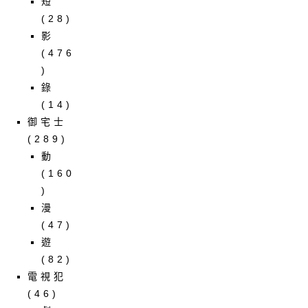
短
(28)
影
(476
)
錄
(14)
御宅士
(289)
動
(160
)
漫
(47)
遊
(82)
電視犯
(46)