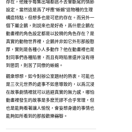
存在，他幾乎每集出場都逃不去會斷尾的情節
設定，當然這是爲了呼應“蜥蜴”這物種的生理
構造特點，但想多也是可悲的存在。而另外一
個下屬企鵝，則説來也是好奇，爲什麽企鵝在
動畫裡的角色設定都是以狡猾的角色存在？是
真實的動物世界裡，企鵝并非如它外形那般憨
厚，實則是各種小人多動作？他在動畫裡也是
對同事們各種陷害，而且有時陷害還并沒有得
到懲罰，則苦了同僚的蜥蜴。
觀衆想想，如今對辦公室題材的熱衷，可能也
是三次元世界的處事不如意導致的，以爲沉浸
在故事劇情裡就可以逃避真實的無力感，哪怕
動畫裡發生的故事是多麽荒謬不合乎常理，但
也是能夠看著讓人愉悅，會妄想身邊的事情也
能夠如所看到的那般歡樂
弱智
。