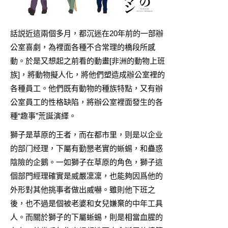
話説近這兩個多月，都沉迷在20年前的一部辦
公室喜劇，為裡面各種不合常理的橋段所感
動。於是又想起之前看的動畫[非洲的動物上班
族]，將動物擬人化，將他們塑造成辦公室裡的
各種員工。他們既有動物的種族特點，又有辦
公室員工的性格缺陷，將辦公室裡面發生的各
種“趣事”荒誕演繹。
獅子是草原的王者，而在都市里，则是以企业
的部门经理，下屬有勤懇老實的蜥蜴，和蠱惑
陰險的企鵝。一如獅子在草原的角色，獅子這
個部門經理確實是威嚴凜凜，也能夠因爲他的
外形對其他挑事者做出威嚇。雖則他下班之
後，也不過是個被老婆和女兒嫌棄的中年工具
人。而關於獅子的下屬蜥蜴，則是相當血腥的