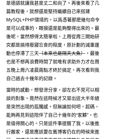
是德語就讓我甚是丈二和尚了。再後來看了几
篇教程後，就想還是堅持繼續自己來搭建
MySQL+PHP環境的，以爲憑著那麽幾句命令
是可以成事的，瞎摸還是能夠整得出來的。最
後呢，當然想得太簡單啦，上周從周三開始研
究都是搞得廢寢忘食的程度，原計劃的減重運
動也停滯了三天
（本來也是隔天大魚）
，最後
也是不想再浪費時間了就唯有求助外力才在周
五晚上周六凌晨兩點才終於搞定，再次看到我
自己過去十幾年的記錄。
當時的感動，想發泄分享，卻左右不見可以相
談的對象。竟然在這時候才又冒出這大半年總
是突然出現的孤獨感。但無論如何吧，起碼，
能夠再見到這陪伴了自己十幾年的“家夥”，也
是值得開心的。只是這件事提醒了我，以後進
行搬家，還是應該要在舊博客仍在的時候來進