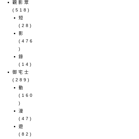
觀影眾
(518)
短
(28)
影
(476
)
錄
(14)
御宅士
(289)
動
(160
)
漫
(47)
遊
(82)