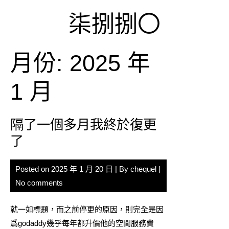
Skip
柒捌捌〇
to
content
月份:
2025 年
1 月
隔了一個多月我終於復更
了
Posted on
2025 年 1 月 20 日
| By
chequel
|
No comments
就一如標題，而之前停更的原因，則完全是因
爲godaddy幾乎每年都升價他的空間服務費