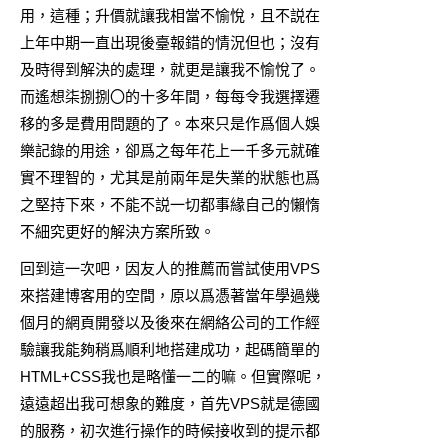
用，這種；升價就讓我相當不愉悅，且不説在
上年中期一直出現後臺報錯的情況但也；沒有
及時得到解決的處理，就更是讓我不愉悅了。
而遙想柒捌捌〇的十多年間，每每令我選擇遷
移的多是費用問題的了。本來只是作爲個人娛
樂記錄的用途，卻爲之每年花上一千多元就確
實不理智的，尤其是前兩年是失業的狀態也爲
之堅持下來，不能不説一切都事緣自己的懶惰
不細究更好的解決方案所致。
回到這一次吧，因友人的推薦而嘗試使用VPS
來搭建博客用的空間，原以爲憑著當年學過幾
個月的網頁開發以及後來在網絡公司的工作經
驗讓我能夠稍爲順利地搭建成功，起碼簡單的
HTML+CSS我也是略懂一二的嘛。但實際呢，
遠遠超出我可想象的難度，首先VPS就是德國
的服務，初次進行操作的時候接收到的提示都