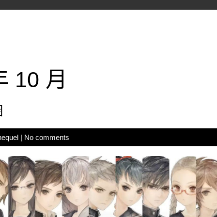
年 10 月
圈
hequel
|
No comments