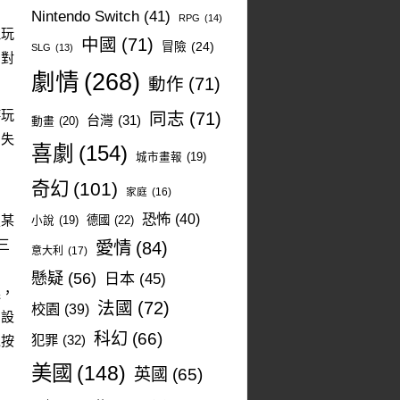
Nintendo Switch
(41)
RPG
(14)
但玩
中國
(71)
冒險
(24)
SLG
(13)
的對
劇情
(268)
動作
(71)
游玩
同志
(71)
台灣
(31)
動畫
(20)
到失
喜劇
(154)
城市畫報
(19)
奇幻
(101)
家庭
(16)
恐怖
(40)
鎖某
德國
(22)
小說
(19)
三
愛情
(84)
意大利
(17)
懸疑
(56)
日本
(45)
連，
法國
(72)
校園
(39)
的設
科幻
(66)
犯罪
(32)
以按
美國
(148)
英國
(65)