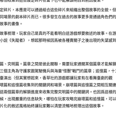
哪怕收集到這些設定碎片在當下也不能解讀明白到前因後果。
定碎片，本應是可以通過組合這些碎片來組織出整個故事的全貌。
同場景的劇本碎片而已。很多發生在過去的故事更多是通過角色們
故事的畫像。
故事梳理，玩家自己是真的不能看明白這游戲想要敘述的故事。在
小説《失蹤者》，想起那時候因爲被各種賣關子之後出現的失望感
篇、究明篇。篇章之間是彼此關聯，需要玩家通關某個篇章才能解
三個主角為守護家園駕駛機兵與海量“怪獸”戰鬥的篇章；追憶篇，十
臺演出（但其實想起來，香草社的游戲都讓玩家有在看舞臺劇的觀
壞篇和追憶篇收集到的關鍵詞和場景。崩壞篇與追憶篇之間相互關
這兩個篇章的解鎖進度來收集完整究明篇中的關鍵詞。也因爲這樣
候，出現嚴重的信息缺失，哪怕在玩家攻略完崩壞篇和追憶篇，可
片化的敘述風格始終讓玩家難以清楚流暢地梳理出這個故事。