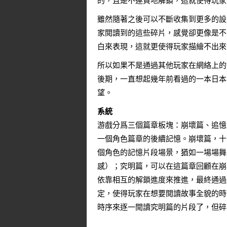
的，且是不連貫地解鎖，這就使得玩家
雖然隨著之後可以不斷收集到更多的設
家閲讀到的這些碎片，感覺卻更像是不
白來表現，這就更使得玩家描繪不出來
所以如果不是通過其他玩家在網絡上的
後期，一直想起幾年前看過的一本日本
望。
系統
游戲分爲三個篇章板塊：崩壞篇、追憶
一個角色篇章的後續記憶。崩壞篇，十
個角色的記憶片段場景，猶如一場場舞
感）；究明篇，可以在這篇章回顧在崩
依靠相互的解鎖進度來推進，最終通過
定，使得玩家在想要閲讀故事全貌的時
時序來逐一閲讀究明篇的片段了，但碎
……