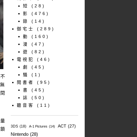
短
(28)
影
(476)
錄
(14)
御宅士
(289)
動
(160)
漫
(47)
遊
(82)
電視犯
(46)
劇
(45)
騷
(1)
受不
閱書者
(95)
立無
書
(45)
之間
誌
(50)
聽音客
(11)
海量
ACT
(27)
3DS
(18)
A-1 Pictures
(14)
解鎖
Nintendo
(28)