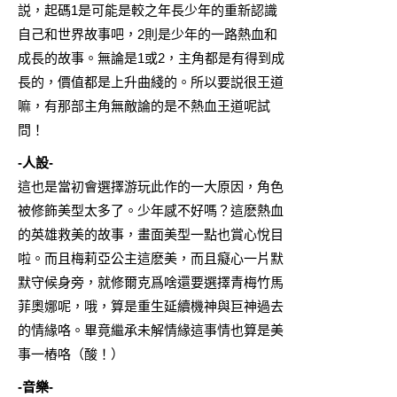
説，起碼1是可能是較之年長少年的重新認識
自己和世界故事吧，2則是少年的一路熱血和
成長的故事。無論是1或2，主角都是有得到成
長的，價值都是上升曲綫的。所以要説很王道
嘛，有那部主角無敵論的是不熱血王道呢試
問！
-人設-
這也是當初會選擇游玩此作的一大原因，角色
被修飾美型太多了。少年感不好嗎？這麽熱血
的英雄救美的故事，畫面美型一點也賞心悅目
啦。而且梅莉亞公主這麽美，而且癡心一片默
默守候身旁，就修爾克爲啥還要選擇青梅竹馬
菲奧娜呢，哦，算是重生延續機神與巨神過去
的情緣咯。畢竟繼承未解情緣這事情也算是美
事一樁咯（酸！）
-音樂-