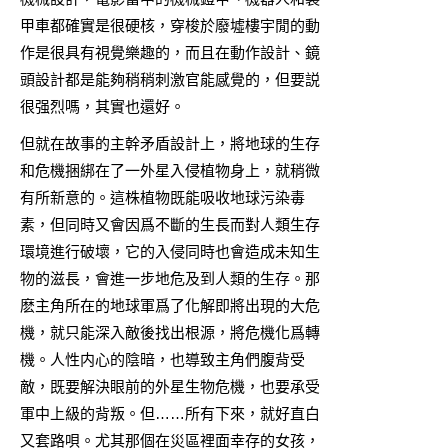
甲車都確實是很硬核，穿梭於廢墟樓宇閒的動
作是很具有視覺樂趣的，而且在動作設計、鏡
頭設計都是能夠稍稍刺激官能感覺的，但要説
很强烈嗎，其實也還好。
但就在故事的主幹矛盾設計上，將地球的生存
和危機捆綁在了一外星入侵植物身上，就稍微
有所新意的。這株植物既能吸收地球污染毒
素，但同時又會因爲不斷的生長而對人類生存
環境進行破壞，它的入侵同時也會造成未知生
物的滋長，會進一步地危及到人類的生存。那
麽主角所在的地球軍爲了化解即將出現的大危
機，就只能深入敵後找出根源，將危機化爲轉
機。人性内心的陰暗，也導致主角們腹背受
敵，既要解決眼前的外星生物危機，也要承受
軍中上級的背叛。但……所有下來，就好直白
又套路唄。尤其那個在災區裡面幸存的女孩，