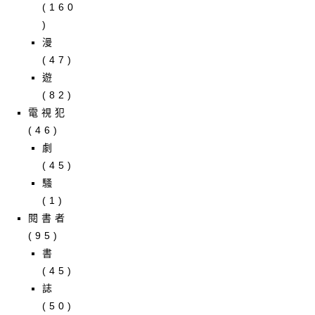
(160
)
漫
(47)
遊
(82)
電視犯
(46)
劇
(45)
騷
(1)
閱書者
(95)
書
(45)
誌
(50)