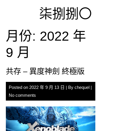
Skip
柒捌捌〇
to
content
月份:
2022 年
9 月
共存 – 異度神劍 終極版
Posted on
2022 年 9 月 13 日
| By
chequel
|
No comments