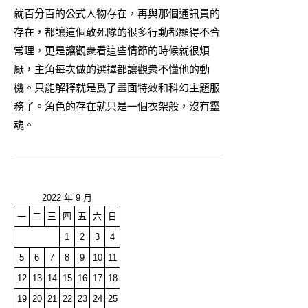
就百分百的公式人物存在，再與那個通訊員的
存在，都讓這個敢死隊的很多行動都顯得不合
常理，更是讓觀衆看這些情節的時候就很煩
厭，主角每次做的選擇都讓觀衆不懂他的動
機。只能解釋就是爲了畫面特效和科幻主題服
務了。角色的存在就只是一個衣架般，沒有靈
魂。
2022 年 9 月
一
二
三
四
五
六
日
1
2
3
4
5
6
7
8
9
10
11
12
13
14
15
16
17
18
19
20
21
22
23
24
25