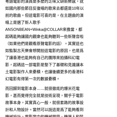
粵語電影的演員是多麽的乏味又缺新鮮感，就
如國内那些節目反復唱的歌來去都還是10年以
前的歌曲。但這電影可喜的是，在主題曲的演
唱上是選了新人歌手
ANSONBEAN+Winka@COLLAR來擔當，都
起碼能夠讓國内觀衆也能夠聽到一些新聲音啦
（如果他們是觀看原聲電影的話）。其實這也
如監製古天樂會想開拍這電影的原因，也是爲
了讓香港也能夠有自己的團隊來拍攝科幻電
影，起碼這一部電影是墊下了基礎和見識讓本
土電影製作人來纍積，也讓後續更多的香港科
幻電影有得第一次的數據纍積。
而回歸到電影本身……就很徹底的爆米花電
影，甚而覺得完全就是技術呈現，關乎于電影
故事本身，其實真心一般，就很套路的故事設
計和人物設計。當然可以說這是爲了能夠看到
機械設計，電影當中的機械鎧甲、機器人和裝