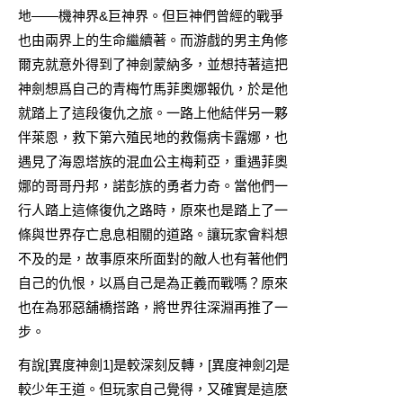
地——機神界&巨神界。但巨神們曾經的戰爭
也由兩界上的生命繼續著。而游戲的男主角修
爾克就意外得到了神劍蒙納多，並想持著這把
神劍想爲自己的青梅竹馬菲奧娜報仇，於是他
就踏上了這段復仇之旅。一路上他結伴另一夥
伴萊恩，救下第六殖民地的救傷病卡露娜，也
遇見了海恩塔族的混血公主梅莉亞，重遇菲奧
娜的哥哥丹邦，諾彭族的勇者力奇。當他們一
行人踏上這條復仇之路時，原來也是踏上了一
條與世界存亡息息相關的道路。讓玩家會料想
不及的是，故事原來所面對的敵人也有著他們
自己的仇恨，以爲自己是為正義而戰嗎？原來
也在為邪惡舖橋搭路，將世界往深淵再推了一
步。
有說[異度神劍1]是較深刻反轉，[異度神劍2]是
較少年王道。但玩家自己覺得，又確實是這麽