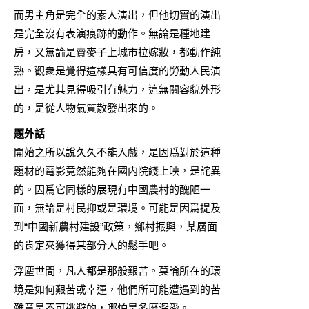
而男主角是完全的素人演出，但他切實的演出
是完全沒有表演痕跡的動作。無論是種地建
房，又無論是賣麥子上城市拉嫁妝，都動作純
熟。觀衆是覺得這樣具有可信度的勞動人民演
出，是尤其見得吸引有魅力，這無關容貌外形
的，是從人物氣質散發出來的。
題外話
開始之所以說久久不能入戲，是因爲對於這種
題材的電影竟然能夠在國内院綫上映，是詫異
的。因爲它同樣的展現有中國農村的醜陋一
面，無論是村民抑或是環境。可能是因爲提及
到“中國新農村建設”政策，鄉村振興，某層面
的肯定來獲得某部分人的鬆手吧。
浮塵世間，凡人都是那般艱苦。莫論所在的環
境是如何艱苦或幸運，他們所可能遭遇到的苦
難竟是不可逃避的，哪怕是多麽深愛。