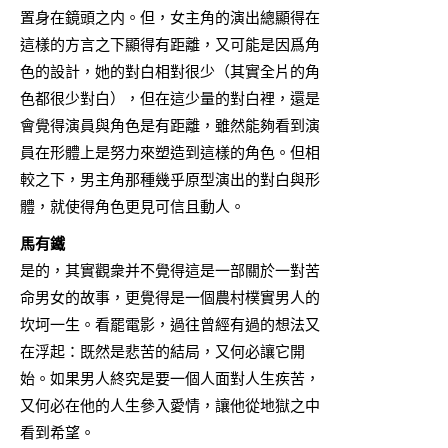
置身在鏡頭之内。但，女主角的演出總顯得在
這樣的方言之下顯得有距離，又可能是因爲角
色的設計，她的對白相對很少（其實全片的角
色都很少對白），但在這少量的對白裡，還是
會覺得演員與角色是有距離，雖然能夠看到演
員在形體上是努力來塑造到這樣的角色。但相
較之下，男主角那種幾乎原型演出的對白與形
體，就使得角色更見可信且動人。
馬有鐵
是的，其實觀衆并不覺得這是一部關於一對苦
命男女的故事，更覺得是一個農村樸實男人的
坎坷一生。看罷電影，過往曾經有過的想法又
在浮起：既然是悲苦的結局，又何必讓它開
始。如果男人終究是要一個人面對人生疾苦，
又何必在他的人生參入愛情，讓他從地獄之中
看到希望。