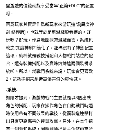
盤游戲的價錢就能享受當年“正篇+DLC”的配置
呀。
因爲玩家其實是作爲新玩家來游玩這部[異度神
劍 終極版]，也就等於是新游戲般看待的。好
玩嗎？好玩，作爲地圖探索游戲而言。系統也
較之[異度神劍2]簡化了，起碼沒有了神劍配置
這環，純粹就是戰技搭配和人物戰鬥站位的配
合，還有裝備搭配以及寶珠熔煉這兩個裝備系
統啦。所以，就戰鬥系統來説，玩家會更喜歡
2，能夠連招來創造高傷害值的爽快感。
-系統-
如剛才提到，游戲的戰鬥主要就是以3個出戰
角色的搭配，玩家在操作角色在自動戰鬥時適
時使用帶有不同效果的戰技，從而製造連擊打
出具有更高傷害的連鎖攻擊。另外，在本作還
有一個預知系統，因應劇情提及主角修爾克所