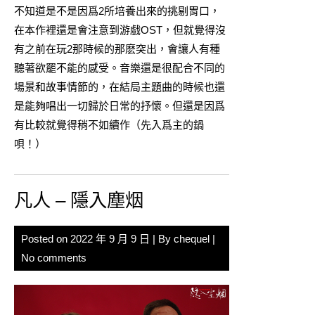
不知道是不是因爲2所培養出來的挑剔胃口，
在本作裡還是會注意到游戲OST，但就覺得沒
有之前在玩2那時候的那麽突出，會讓人有種
聽著欲罷不能的感受。音樂還是很配合不同的
場景和故事情節的，在結局主題曲的時候也還
是能夠唱出一切歸於日常的抒懷。但還是因爲
有比較就覺得稍不如續作（先入爲主的鍋
唄！）
凡人 – 隱入塵烟
Posted on
2022 年 9 月 9 日
| By
chequel
|
No comments