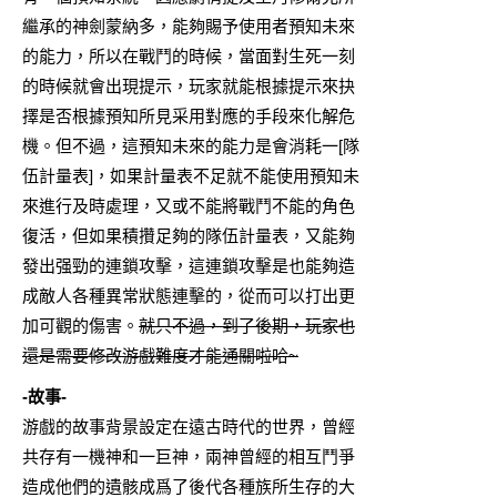
繼承的神劍蒙納多，能夠賜予使用者預知未來
的能力，所以在戰鬥的時候，當面對生死一刻
的時候就會出現提示，玩家就能根據提示來抉
擇是否根據預知所見采用對應的手段來化解危
機。但不過，這預知未來的能力是會消耗一[隊
伍計量表]，如果計量表不足就不能使用預知未
來進行及時處理，又或不能將戰鬥不能的角色
復活，但如果積攢足夠的隊伍計量表，又能夠
發出强勁的連鎖攻擊，這連鎖攻擊是也能夠造
成敵人各種異常狀態連擊的，從而可以打出更
加可觀的傷害。
就只不過，到了後期，玩家也
還是需要修改游戲難度才能通關啦哈~
-故事-
游戲的故事背景設定在遠古時代的世界，曾經
共存有一機神和一巨神，兩神曾經的相互鬥爭
造成他們的遺骸成爲了後代各種族所生存的大